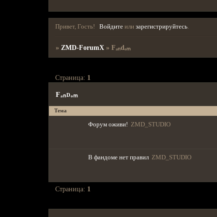
Привет, Гость!
Войдите
или
зарегистрируйтесь
.
»
ZMD-ForumX
»
Fₐₙdₒₘ
Страница:
1
Fₐₙdₒₘ
Тема
Форум оживи!
ZMD_STUDIO
В фандоме нет правил
ZMD_STUDIO
Страница:
1