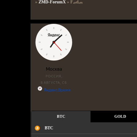
»
ZMD-ForumX
»
Fₐₙdₒₘ
BTC
GOLD
BTC