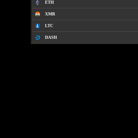
ETH
XMR
LTC
DASH