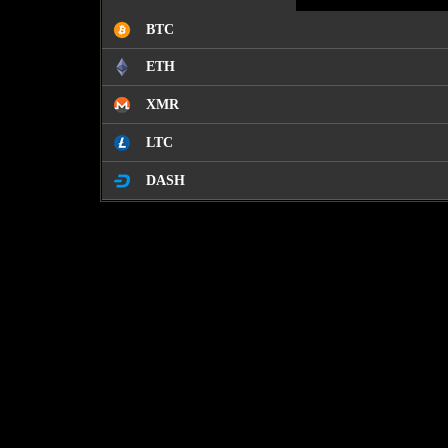
BTC
ETH
XMR
LTC
DASH