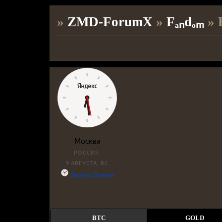
»
ZMD-ForumX
»
Fₐₙdₒₘ
»
BTC
GOLD