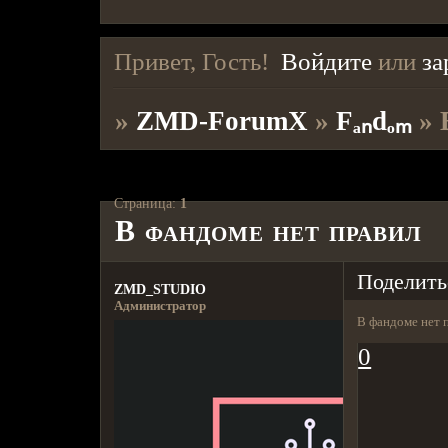
Привет, Гость!
Войдите
или
за
»
ZMD-ForumX
»
Fₐₙdₒₘ
»
Страница:
1
В фандоме нет правил
Поделить
ZMD_STUDIO
Администратор
В фандоме нет п
0